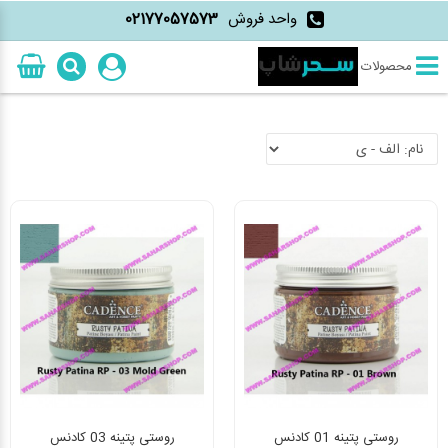
واحد فروش
02177057573
محصولات
روستی پتینه 01 کادنس
روستی پتینه 03 کادنس