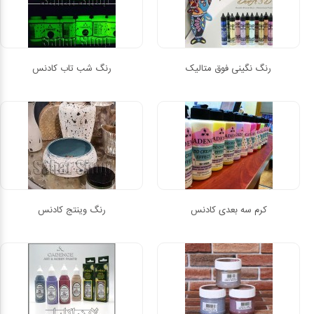
رنگ نگینی فوق متالیک
رنگ شب تاب کادنس
کرم سه بعدی کادنس
رنگ وینتج کادنس