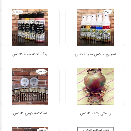
اسپری میکس مدیا کادنس
رنگ تخته سیاه کادنس
روستی پتینه کادنس
اسکیتمه کرمی کادنس