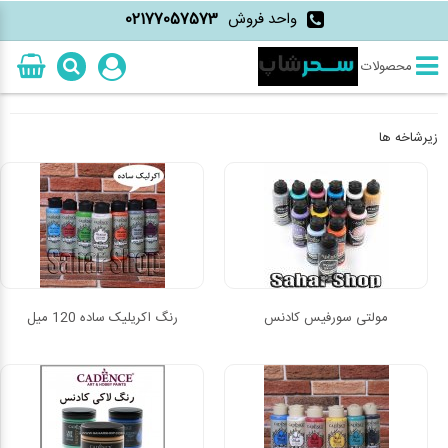
واحد فروش
02177057573
محصولات
زیرشاخه ها
مولتی سورفیس کادنس
رنگ اکریلیک ساده 120 میل