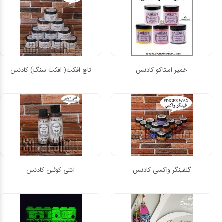
خمیر استاکو کادنس
تاچ افکت( افکت سنگ) کادنس
گلفینگر واکسی کادنس
آنتی کوئین کادنس