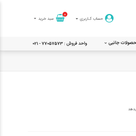
0
حساب کـاربری
سبد خرید
حصولات جانبی
واحد فروش : 77057573 - 021