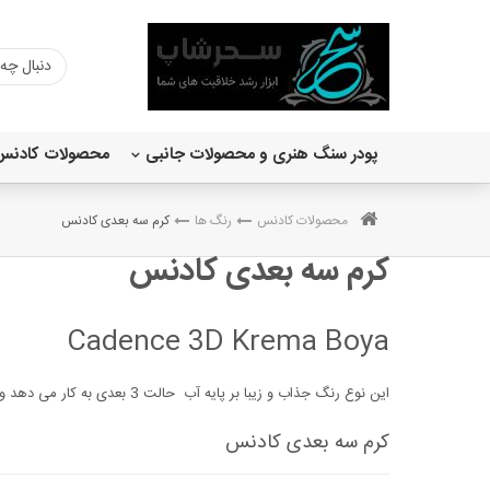
پودر سنگ هنری و محصولات جانبی
محصولات کادنس
رنگ اکریلیک ساده 120 میل
اکریلیک متالیک 120 میل کادنس
وری چالکی کادنس 150 میل
محصولات کادنس
رنگ ها
کرم سه بعدی کادنس
کرم سه بعدی کادنس
Cadence 3D Krema Boya
این نوع رنگ جذاب و زیبا بر پایه آب حالت 3 بعدی به کار می دهد و برای انواع کارهای تزئینی و دکوراتیو قابل استفاده است و کاملا روی کار طبیعی جلوه میدهد
کرم سه بعدی کادنس