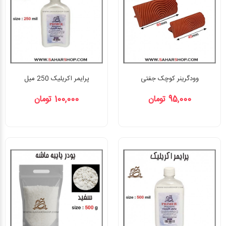
وودگرینر کوچک جفتی
پرایمر اکریلیک 250 میل
95,000 تومان
100,000 تومان