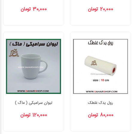
20,000 تومان
30,000 تومان
رول یدک غلطک
لیوان سرامیکی ( ماگ )
80,000 تومان
120,000 تومان