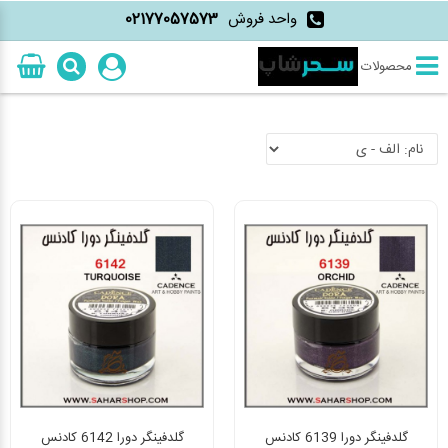
واحد فروش
02177057573
محصولات
گلدفینگر دورا 6139 کادنس
گلدفینگر دورا 6142 کادنس