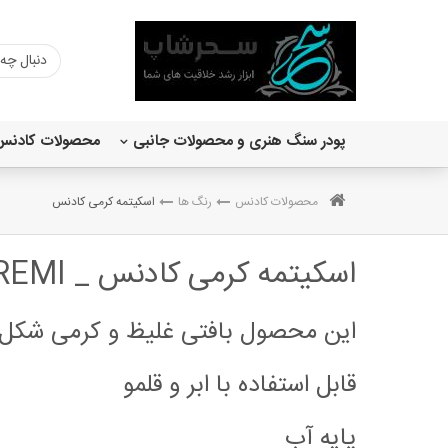
پودر سنگ هنری و محصولات جانبی
محصولات کادنس
رنگ اکریلیک ساده 120 میل
اکریلیک متالیک 120 میل کادنس
وری چالکی کادنس 150 میل
محصولات کادنس
رنگ ها
اسکیتمه کرمی کادنس
اسکیتمه کرمی کادنس _ ESKITME KREMI
این محصول بافتی غلیظ و کرمی شکل دا
قابل استفاده با ابر و قلمو
پایه آب