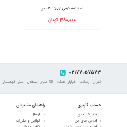
اسکیتمه کرمی 1307 کادنس
380,000 تومان
02177057573
تهران - رسالت - خیابان هنگام - 35 متری استقلال - نبش کوهستان دوم - پلاک 45
حساب کاربری
راهنمای مشتریان
سفارشات من
ارسال
آدرس های من
قوانین و مقررات