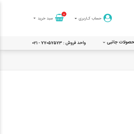
0
حساب کـاربری
سبد خرید
حصولات جانبی
واحد فروش : 77057573 - 021