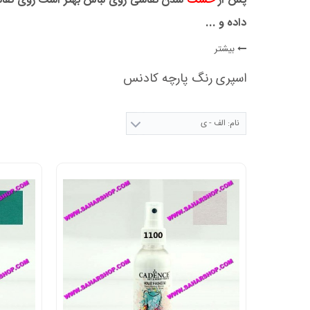
پس از
خشک
شدن نقاشی روی لباس بهتر است روی نقا
داده و ...
بیشتر
اسپری رنگ پارچه کادنس
نام: الف - ی