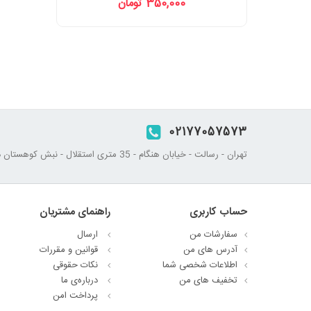
350,000 تومان
02177057573
تهران - رسالت - خیابان هنگام - 35 متری استقلال - نبش کوهستان دوم - پلاک 45
حساب کاربری
راهنمای مشتریان
سفارشات من
ارسال
آدرس های من
قوانین و مقررات
اطلاعات شخصی شما
نکات حقوقی
تخفیف های من
درباره‌ی ما
پرداخت امن