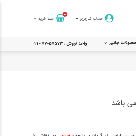
0
حساب کـاربری
سبد خرید
حصولات جانبی
واحد فروش : 77057573 - 021
می باشد