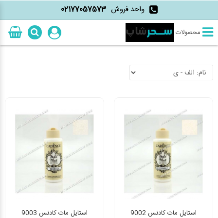
واحد فروش
02177057573
محصولات
استایل مات کادنس 9002
استایل مات کادنس 9003