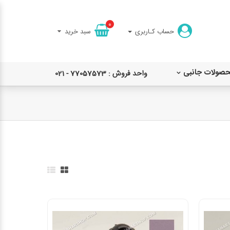
0
حساب کـاربری
سبد خرید
حصولات جانبی
واحد فروش : 77057573 - 021