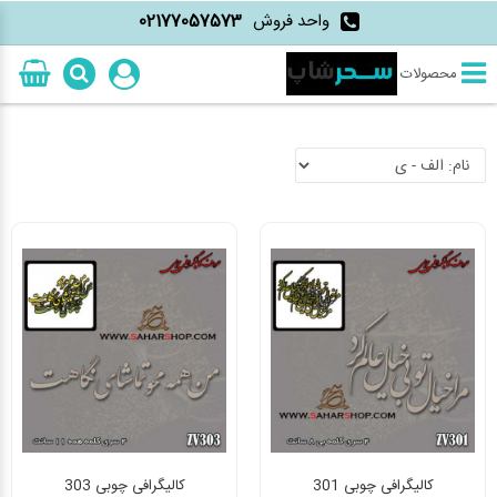
واحد فروش
02177057573
محصولات
کالیگرافی چوبی 301
کالیگرافی چوبی 303