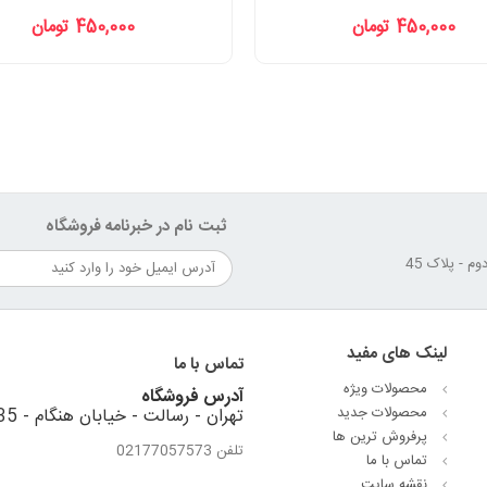
450,000 تومان
450,000 تومان
ثبت نام در خبرنامه فروشگاه
لینک های مفید
تماس با ما
محصولات ویژه
آدرس فروشگاه
محصولات جدید
تهران - رسالت - خیابان هنگام - 35 متری استقلال - نبش کوهستان دوم - پلاک 45
پرفروش ترین‌ ها
تلفن 02177057573
تماس با ما
نقشه سایت