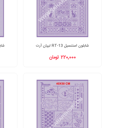
شابلون استنسیل RT-13 لیپان آرت
شابلون
220,000 تومان