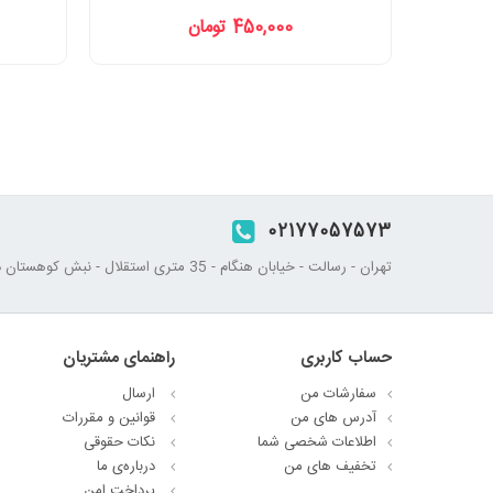
450,000 تومان
02177057573
تهران - رسالت - خیابان هنگام - 35 متری استقلال - نبش کوهستان دوم - پلاک 45
حساب کاربری
راهنمای مشتریان
سفارشات من
ارسال
آدرس های من
قوانین و مقررات
اطلاعات شخصی شما
نکات حقوقی
تخفیف های من
درباره‌ی ما
پرداخت امن