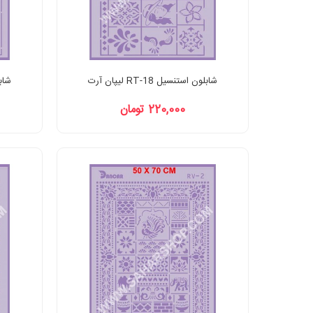
شابلون استنسیل RT-18 لیپان آرت
شابلون
220,000 تومان