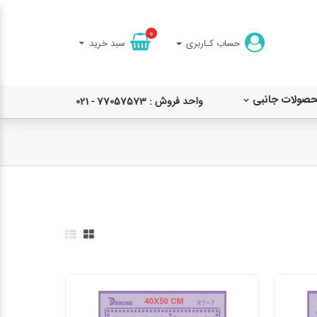
0
حساب کـاربری
سبد خرید
حصولات جانبی
واحد فروش : 77057573 - 021