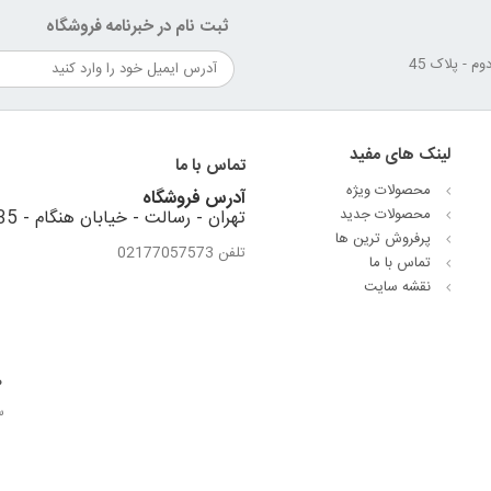
ثبت نام در خبرنامه فروشگاه
لینک های مفید
تماس با ما
محصولات ویژه
آدرس فروشگاه
محصولات جدید
تهران - رسالت - خیابان هنگام - 35 متری استقلال - نبش کوهستان دوم - پلاک 45
پرفروش ترین‌ ها
تلفن 02177057573
تماس با ما
نقشه سایت
ص
س