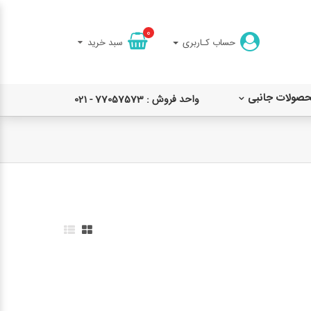
0
حساب کـاربری
سبد خرید
حصولات جانبی
واحد فروش : 77057573 - 021