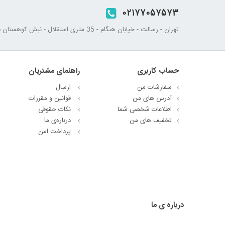
02177057573
تهران - رسالت - خیابان هنگام - 35 متری استقلال - نبش کوهستان دوم - پلاک 45
حساب کاربری
راهنمای مشتریان
سفارشات من
ارسال
آدرس های من
قوانین و مقررات
اطلاعات شخصی شما
نکات حقوقی
تخفیف های من
درباره‌ی ما
پرداخت امن
درباره ی ما