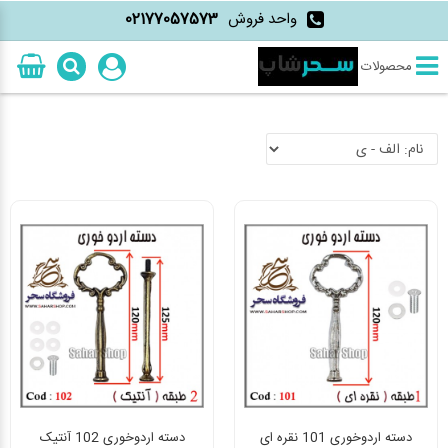
واحد فروش
02177057573
محصولات
دسته اردوخوری 101 نقره ای
دسته اردوخوری 102 آنتیک