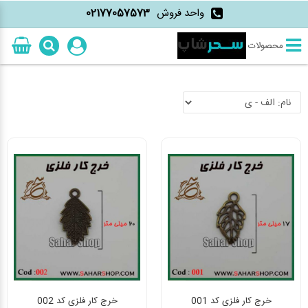
واحد فروش
02177057573
محصولات
خرج کار فلزی کد 001
خرج کار فلزی کد 002