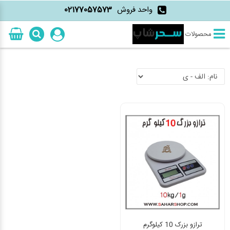
واحد فروش
02177057573
محصولات
ترازو بزرک 10 کیلوگرم