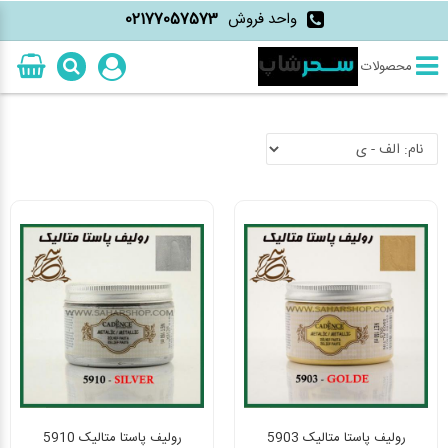
واحد فروش
02177057573
محصولات
رولیف پاستا متالیک 5903
رولیف پاستا متالیک 5910