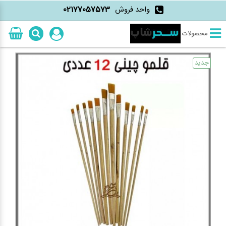
واحد فروش
02177057573
محصولات
جدید