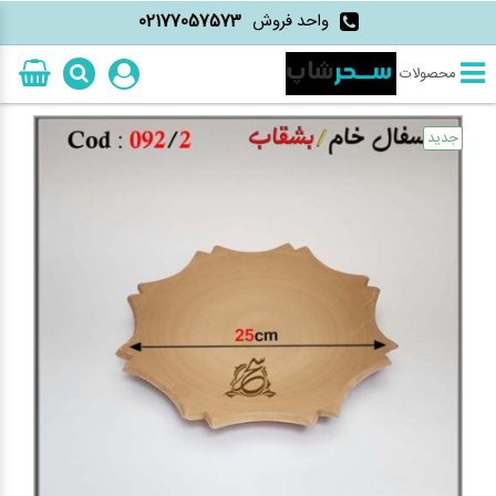
واحد فروش
02177057573
محصولات
جدید