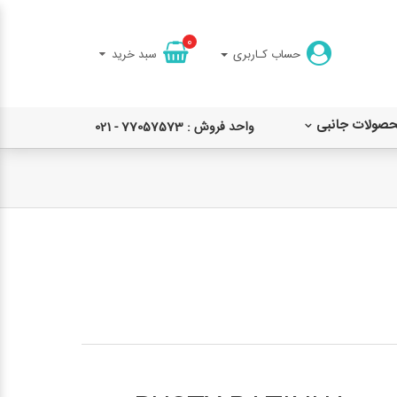
0
حساب کـاربری
سبد خرید
حصولات جانبی
واحد فروش : 77057573 - 021