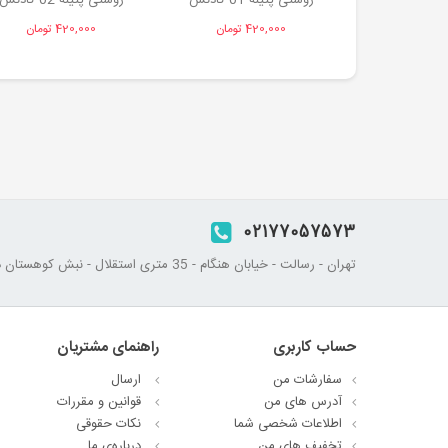
روستی پتینه 01 کادنس
روستی پتینه 02 کادنس
420,000 تومان
420,000 تومان
02177057573
تهران - رسالت - خیابان هنگام - 35 متری استقلال - نبش کوهستان دوم - پلاک 45
حساب کاربری
راهنمای مشتریان
سفارشات من
ارسال
آدرس های من
قوانین و مقررات
اطلاعات شخصی شما
نکات حقوقی
تخفیف های من
درباره‌ی ما