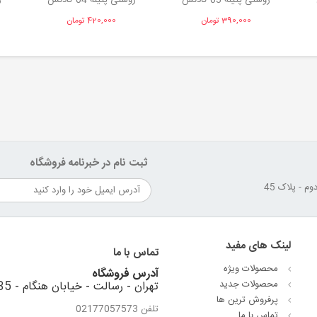
روستی پتینه 03 کادنس
روستی پتینه 04 کادنس
ر
390,000 تومان
420,000 تومان
ثبت نام در خبرنامه فروشگاه
لینک های مفید
تماس با ما
محصولات ویژه
آدرس فروشگاه
محصولات جدید
تهران - رسالت - خیابان هنگام - 35 متری استقلال - نبش کوهستان دوم - پلاک 45
پرفروش ترین‌ ها
تلفن 02177057573
تماس با ما