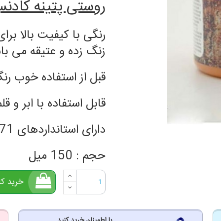
روستی پتینه کادنس _ PATINUA
رنگی با کیفیت بالا برا
زنگ زده و عتیقه می با
قبل از استفاده خوب رنگ
قابل استفاده با ابر و قل
دارای استانداردهای CE & EN71
حجم : 150 میل
خرید کال
با اطمینان خرید کنید