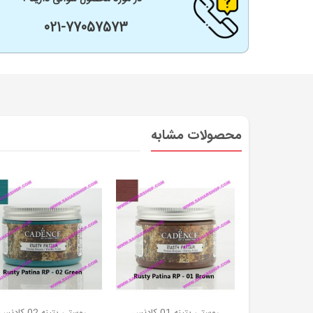
021-77057573
محصولات مشابه